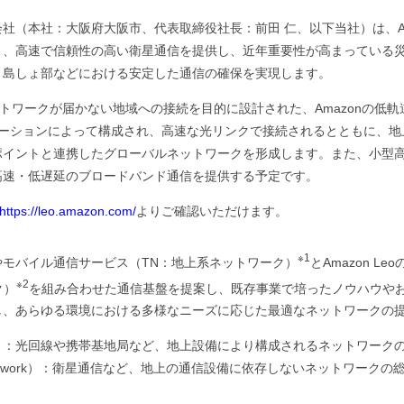
社（本社：大阪府大阪市、代表取締役社長：前田 仁、以下当社）は、Ama
り、高速で信頼性の高い衛星通信を提供し、近年重要性が高まっている災
・島しょ部などにおける安定した通信の確保を実現します。
のネットワークが届かない地域への接続を目的に設計された、Amazonの
テレーションによって構成され、高速な光リンクで接続されるとともに、
ポイントと連携したグローバルネットワークを形成します。また、小型
高速・低遅延のブロードバンド通信を提供する予定です。
https://leo.amazon.com/
よりご確認いただけます。
※1
やモバイル通信サービス（TN：地上系ネットワーク）
とAmazon L
※2
ク）
を組み合わせた通信基盤を提案し、既存事業で培ったノウハウや
し、あらゆる環境における多様なニーズに応じた最適なネットワークの
 Network）：光回線や携帯基地局など、地上設備により構成されるネットワーク
trial Network）：衛星通信など、地上の通信設備に依存しないネットワークの